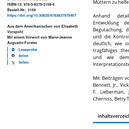
Müttern zu helfe
ISBN-13: 978-3-8379-3159-4
Bestell-Nr.: 3159
https://doi.org/10.30820/9783837978407
Anhand detail
Entwicklung d
Aus dem Amerikanischen von Elisabeth
Begutachung, di
Vorspohl
und die Kontrol
Mit einem Vorwort von Marie-Jeanne
Augustin-Forster
deutlich, wie 
Leseprobe
tragfähiges th
teilen
und wie dem M
teilen
Interpretationst
Mit Beiträgen v
Bennett, Jr., Vic
F. Lieberman, 
Cherniss, Bett
Inhaltsverzeic