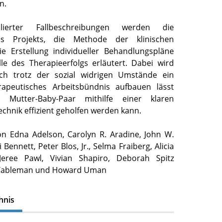
n.
lierter Fallbeschreibungen werden die
es Projekts, die Methode der klinischen
e Erstellung individueller Behandlungspläne
le des Therapieerfolgs erläutert. Dabei wird
sich trotz der sozial widrigen Umstände ein
erapeutisches Arbeitsbündnis aufbauen lässt
utter-Baby-Paar mithilfe einer klaren
echnik effizient geholfen werden kann.
on Edna Adelson, Carolyn R. Aradine, John W.
ki Bennett, Peter Blos, Jr., Selma Fraiberg, Alicia
Jeree Pawl, Vivian Shapiro, Deborah Spitz
y Tableman und Howard Uman
hnis