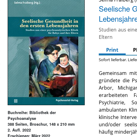
Seelische G
Lebensjahr
Studien aus eine
Eltern
Print
P
Sofort lieferbar. Lief
Gemeinsam mit 
gründete die Ps
Arbor, Michiga
erarbeiteten F
Psychiatrie, S
ambulanten Klin
Buchreihe: Bibliothek der
klinische Inter
Psychoanalyse
und/oder seeli
388 Seiten, Broschur, 148 x 210 mm
2. Aufl. 2022
häufig minderjä
Erschienen: März 2022