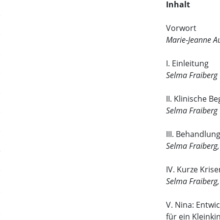
Inhalt
Vorwort
Marie-Jeanne Au
I. Einleitung
Selma Fraiberg
II. Klinische 
Selma Fraiberg
III. Behandlun
Selma Fraiberg,
IV. Kurze Kris
Selma Fraiberg,
V. Nina: Entw
für ein Klein