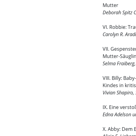
Mutter
Deborah Spitz C
VI. Robbie: Tr
Carolyn R. Ara
VII. Gespenst
Mutter-Säugli
Selma Fraiberg,
VIII. Billy: B
Kindes in kri
Vivian Shapiro,
IX. Eine verst
Edna Adelson u
X. Abby: Dem 