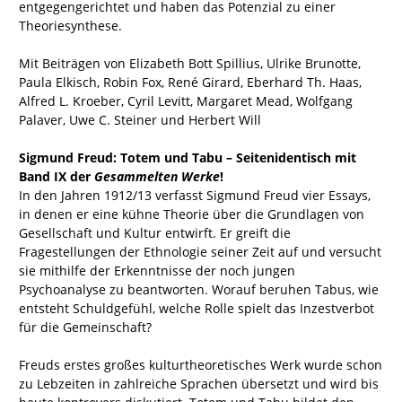
entgegengerichtet und haben das Potenzial zu einer
Theoriesynthese.
Mit Beiträgen von Elizabeth Bott Spillius, Ulrike Brunotte,
Paula Elkisch, Robin Fox, René Girard, Eberhard Th. Haas,
Alfred L. Kroeber, Cyril Levitt, Margaret Mead, Wolfgang
Palaver, Uwe C. Steiner und Herbert Will
Sigmund Freud: Totem und Tabu – Seitenidentisch mit
Band IX der
Gesammelten Werke
!
In den Jahren 1912/13 verfasst Sigmund Freud vier Essays,
in denen er eine kühne Theorie über die Grundlagen von
Gesellschaft und Kultur entwirft. Er greift die
Fragestellungen der Ethnologie seiner Zeit auf und versucht
sie mithilfe der Erkenntnisse der noch jungen
Psychoanalyse zu beantworten. Worauf beruhen Tabus, wie
entsteht Schuldgefühl, welche Rolle spielt das Inzestverbot
für die Gemeinschaft?
Freuds erstes großes kulturtheoretisches Werk wurde schon
zu Lebzeiten in zahlreiche Sprachen übersetzt und wird bis