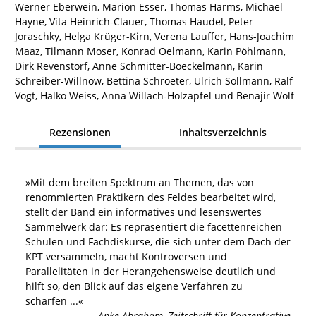
Werner Eberwein, Marion Esser, Thomas Harms, Michael
Hayne, Vita Heinrich-Clauer, Thomas Haudel, Peter
Joraschky, Helga Krüger-Kirn, Verena Lauffer, Hans-Joachim
Maaz, Tilmann Moser, Konrad Oelmann, Karin Pöhlmann,
Dirk Revenstorf, Anne Schmitter-Boeckelmann, Karin
Schreiber-Willnow, Bettina Schroeter, Ulrich Sollmann, Ralf
Vogt, Halko Weiss, Anna Willach-Holzapfel und Benajir Wolf
Rezensionen
Inhaltsverzeichnis
»
Mit dem breiten Spektrum an Themen, das von
renommierten Praktikern des Feldes bearbeitet wird,
stellt der Band ein informatives und lesenswertes
Sammelwerk dar: Es repräsentiert die facettenreichen
Schulen und Fachdiskurse, die sich unter dem Dach der
KPT versammeln, macht Kontroversen und
Parallelitäten in der Herangehensweise deutlich und
hilft so, den Blick auf das eigene Verfahren zu
schärfen
...«
Anke Abraham
,
Zeitschrift für Konzentrative