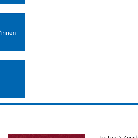
r*innen
Jan Lohl
&
Angel