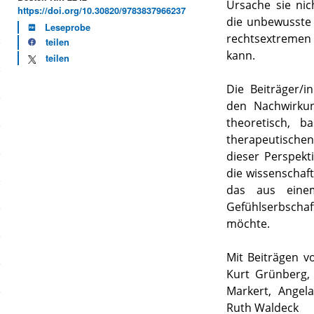
Ursache sie ni
https://doi.org/10.30820/9783837966237
die unbewusste 
Leseprobe
rechtsextremen 
teilen
kann.
teilen
Die Beiträger/i
den Nachwirkun
theoretisch, b
therapeutischen
dieser Perspekti
die wissenschaft
das aus einem 
Gefühlserbsch
möchte.
Mit Beiträgen v
Kurt Grünberg, 
Markert, Angel
Ruth Waldeck