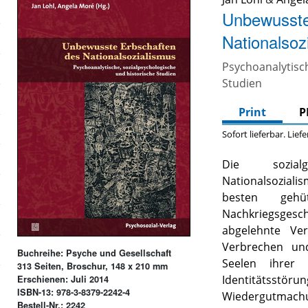
Unbewusste
Nationalsoz
Psychoanalytis
Studien
Print
P
Sofort lieferbar. Lief
Die sozialg
Nationalsozial
besten gehü
Nachkriegsge
abgelehnte Ve
Verbrechen un
Buchreihe: Psyche und Gesellschaft
Seelen ihrer 
313 Seiten, Broschur, 148 x 210 mm
Identitätsstör
Erschienen: Juli 2014
ISBN-13: 978-3-8379-2242-4
Wiedergutmac
Bestell-Nr.: 2242