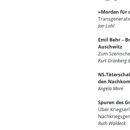
»Morden für 
Transgenerati
Jan Lohl
Emil Behr – B
Auschwitz
Zum Szenische
Kurt Grünberg 
NS-Täterschaf
den Nachko
Angela Moré
Spuren des G
Über Kriegserl
Nachkriegsgen
Ruth Waldeck