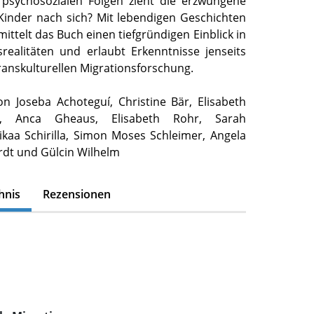
 psychosozialen Folgen zieht die erzwungene
inder nach sich? Mit lebendigen Geschichten
ittelt das Buch einen tiefgründigen Einblick in
srealitäten und erlaubt Erkenntnisse jenseits
ranskulturellen Migrationsforschung.
on Joseba Achoteguí, Christine Bär, Elisabeth
m, Anca Gheaus, Elisabeth Rohr, Sarah
ikaa Schirilla, Simon Moses Schleimer, Angela
dt und Gülcin Wilhelm
hnis
Rezensionen