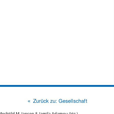
Zurück zu: Gesellschaft
Mechtild M. Jansen
&
Jamila Adamou