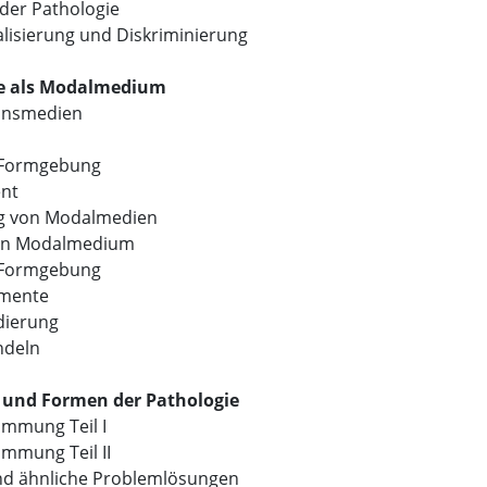
 der Pathologie
lisierung und Diskriminierung
gie als Modalmedium
onsmedien
e Formgebung
ent
ng von Modalmedien
ein Modalmedium
e Formgebung
emente
dierung
ndeln
n und Formen der Pathologie
immung Teil I
immung Teil II
nd ähnliche Problemlösungen