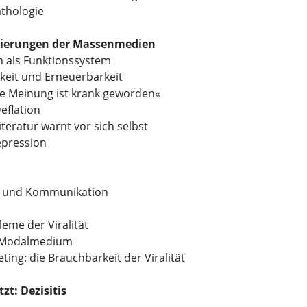
thologie
isierungen der Massenmedien
 als Funktionssystem
keit und Erneuerbarkeit
che Meinung ist krank geworden«
Deflation
iteratur warnt vor sich selbst
epression
n und Kommunikation
eme der Viralität
als Modalmedium
eting: die Brauchbarkeit der Viralität
tzt: Dezisitis