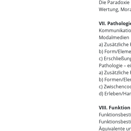
Die Paradoxie
Wertung, Mora
VII. Patholo
Kommunikati
Modalmedien
a) Zusätzlich
b) Form/Elem
c) Erschließu
Pathologie – 
a) Zusätzlich
b) Formen/El
c) Zwischenco
d) Erleben/Ha
VIII. Funktio
Funktionsbest
Funktionsbest
Äquivalente u