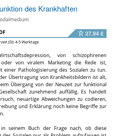
unktion des Krankhaften
 Modalmedium
DF
27,94 €
erzeit (D): 4-5 Werktage
tschaftsdepression, von schizophrenen
 oder von viralem Marketing die Rede ist,
t einer Pathologisierung des Sozialen zu tun.
r Übertragung von Krankheitsbildern ist alt,
beim Übergang von der Neuzeit zur funktional
 Gesellschaft zunehmend auffällig. Es handelt
rsuch, neuartige Abweichungen zu codieren,
reibung und Erklärung noch keine Begriffe zur
n.
t in seinem Buch der Frage nach, ob diese
 des Sozialen nur als Problem aufzufassen ist