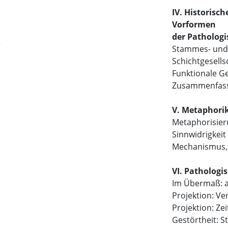
IV. Historis
Vorformen
der Pathologi
Stammes- und 
Schichtgesells
Funktionale Ge
Zusammenfas
V. Metaphori
Metaphorisie
Sinnwidrigkei
Mechanismus, 
VI. Pathologi
Im Übermaß: 
Projektion: Ve
Projektion: Ze
Gestörtheit: S