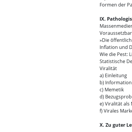
Formen der Pa
IX. Patholog
Massenmedien
Voraussetzbar
»Die öffentli
Inflation und 
Wie die Pest: L
Statistische D
Viralität
a) Einleitung
b) Informatio
c) Memetik
d) Bezugsprobl
e) Viralität 
f) Virales Mark
X. Zu guter Le