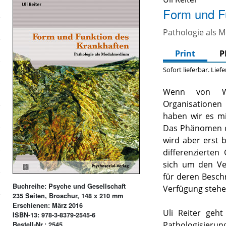
Form und F
Pathologie als
Print
P
Sofort lieferbar. Lief
Wenn von Wir
Organisationen
haben wir es mi
Das Phänomen de
wird aber erst 
differenzierten
sich um den Ve
für deren Besch
Buchreihe: Psyche und Gesellschaft
Verfügung stehe
235 Seiten, Broschur, 148 x 210 mm
Erschienen: März 2016
Uli Reiter geh
ISBN-13: 978-3-8379-2545-6
Pathologisierung
Bestell-Nr.: 2545