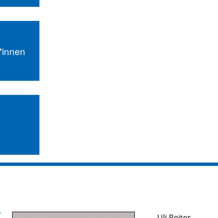
r*innen
Uli Reiter