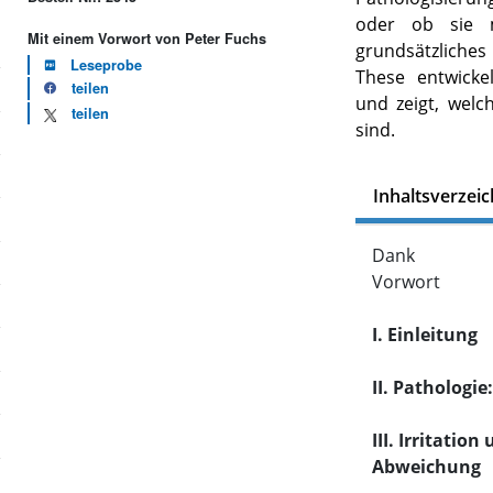
oder ob sie m
Mit einem Vorwort von Peter Fuchs
grundsätzliche
Leseprobe
These entwicke
teilen
und zeigt, welc
teilen
sind.
Inhaltsverzeic
Dank
Vorwort
I. Einleitung
II. Pathologi
III. Irritatio
Abweichung