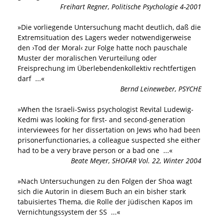
Freihart Regner
,
Politische Psychologie 4-2001
»
Die vorliegende Untersuchung macht deutlich, daß die
Extremsituation des Lagers weder notwendigerweise
den ›Tod der Moral‹ zur Folge hatte noch pauschale
Muster der moralischen Verurteilung oder
Freisprechung im Überlebendenkollektiv rechtfertigen
darf
...«
Bernd Leineweber
,
PSYCHE
»
When the Israeli-Swiss psychologist Revital Ludewig-
Kedmi was looking for first- and second-generation
interviewees for her dissertation on Jews who had been
prisonerfunctionaries, a colleague suspected she either
had to be a very brave person or a bad one
...«
Beate Meyer
,
SHOFAR Vol. 22, Winter 2004
»
Nach Untersuchungen zu den Folgen der Shoa wagt
sich die Autorin in diesem Buch an ein bisher stark
tabuisiertes Thema, die Rolle der jüdischen Kapos im
Vernichtungssystem der SS
...«