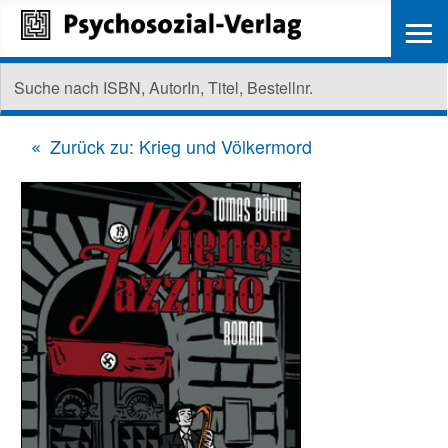
≡
Zurück zu: Krieg und Völkermord