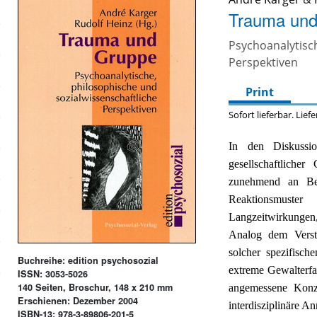
Trauma und
Psychoanalytisch
Perspektiven
Print
Sofort lieferbar. Lief
In den Diskuss
gesellschaftliche
zunehmend an Be
Reaktionsmuster
Langzeitwirkungen,
Analog dem Verstä
solcher spezifisc
Buchreihe: edition psychosozial
extreme Gewalterfah
ISSN: 3053-5026
140 Seiten, Broschur, 148 x 210 mm
angemessene Konze
Erschienen: Dezember 2004
interdisziplinäre A
ISBN-13: 978-3-89806-201-5