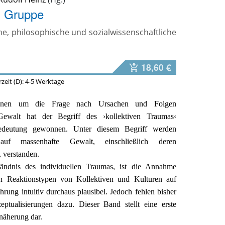
 Gruppe
e, philosophische und sozialwissenschaftliche
18,60 €
erzeit (D): 4-5 Werktage
ionen um die Frage nach Ursachen und Folgen
r Gewalt hat der Begriff des ›kollektiven Traumas‹
deutung gewonnen. Unter diesem Begriff werden
 auf massenhafte Gewalt, einschließlich deren
 verstanden.
ndnis des individuellen Traumas, ist die Annahme
hen Reaktionstypen von Kollektiven und Kulturen auf
rung intuitiv durchaus plausibel. Jedoch fehlen bisher
ptualisierungen dazu. Dieser Band stellt eine erste
nnäherung dar.