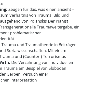
t«
ling:
Zeugen für das, was einen ansieht –
zum Verhältnis von Trauma, Bild und
 ausgehend von Polanskis Der Pianist
Transgenerationelle Traumaweitergabe, ein
ment problematischer
entität
:
Trauma und Traumatheorie in Beiträgen
und Sozialwissenschaften. Mit einem
Trauma und (Counter-) Terrorismus
Wirth:
Die Verzahnung von individuellem
em Trauma am Beispiel von Slobodan
 den Serben. Versuch einer
schen Interpretation