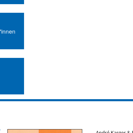
r*innen
André Karger
&