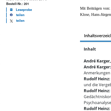
Bestell-Nr.: 201
Mit Beiträgen von:
Leseprobe
Klose, Hans-Jürgen
teilen
teilen
Inhaltsverzeic
Inhalt
André Karger,
André Karger
Anmerkungen z
Rudolf Heinz
und die Vergeb
Rudolf Heinz
Gedächtniskon
Psychoanalys
Rudolf Heinz