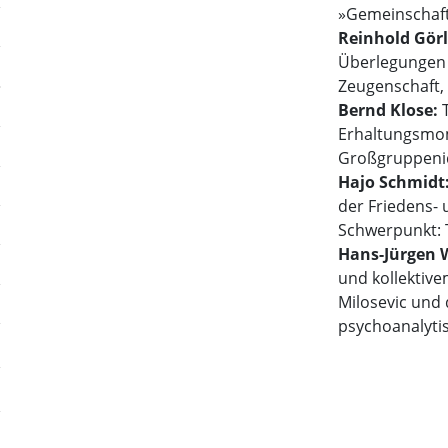
»Gemeinschaf
Reinhold Gör
Überlegungen 
Zeugenschaft,
Bernd Klose:
Erhaltungsmo
Großgruppenid
Hajo Schmidt
der Friedens- 
Schwerpunkt: 
Hans-Jürgen 
und kollektiv
Milosevic und
psychoanalyti