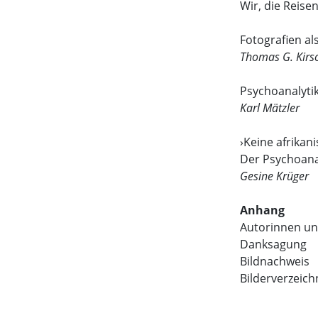
Wir, die Reise
Fotografien al
Thomas G. Kirs
Psychoanalytik
Karl Mätzler
›Keine afrikani
Der Psychoanal
Gesine Krüger
Anhang
Autorinnen u
Danksagung
Bildnachweis
Bilderverzeich