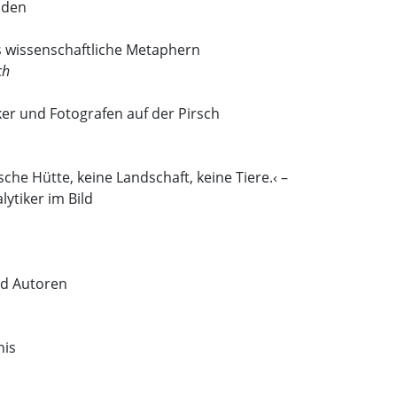
nden
s wissenschaftliche Metaphern
ch
er und Fotografen auf der Pirsch
sche Hütte, keine Landschaft, keine Tiere.‹ –
ytiker im Bild
nd Autoren
nis