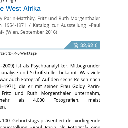
e West Afrika
dy Parin-Matthèy, Fritz und Ruth Morgenthaler
n 1954-1971 / Katalog zur Ausstellung »Paul
af« (Wien, September 2016)
32,62 €
erzeit (D): 4-5 Werktage
–2009) ist als Psychoanalytiker, Mitbegründer
analyse und Schriftsteller bekannt. Was viele
 war auch Fotograf. Auf den sechs Reisen nach
4–1971), die er mit seiner Frau Goldy Parin-
 Fritz und Ruth Morgenthaler unternahm,
mehr als 4.000 Fotografien, meist
en.
s 100. Geburtstags präsentiert der vorliegende
oausstellung »Paul Parin als Fotograf« eine