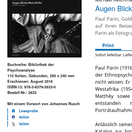
Augen Blick
Paul Parin, Gol
auf ihren Reise
Parin als Fotogr
Print
Sofort lieferbar. Lief
Buchreihe: Bibliothek der
Paul Parin (1916
Psychoanalyse
der Ethnopsycho
110 Seiten, Gebunden, 295 x 240 mm
Erschienen: August 2016
nicht wissen: Er
ISBN-13: 978-3-8379-2633-0
Westafrika (195
Bestell-Nr.: 2633
Matthèy sowie
entstanden 
Mit einem Vorwort von Johannes Rusch
Porträtaufnahm
Leseprobe
teilen
teilen
Anlässlich seine
Katalog zur Fot