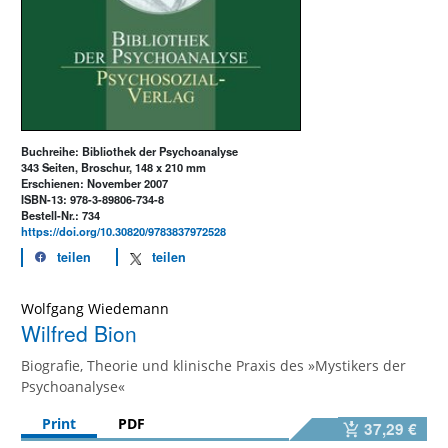
Buchreihe: Bibliothek der Psychoanalyse
343 Seiten, Broschur, 148 x 210 mm
Erschienen: November 2007
ISBN-13: 978-3-89806-734-8
Bestell-Nr.: 734
https://doi.org/10.30820/9783837972528
teilen
teilen
Wolfgang Wiedemann
Wilfred Bion
Biografie, Theorie und klinische Praxis des »Mystikers der
Psychoanalyse«
Print
PDF
37,29 €