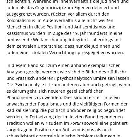
schlechthin. Während im Innenverhältnis die Jüdinnen und
Juden als das Gegenprinzip zum Eigenen definiert und
ausgegrenzt wurden, rückten vor allem durch den
Kolonialismus im Außenverhältnis alle nicht-weißen
Menschen in diese Position, und Antisemitismus und
Rassismus wurden im Zuge des 19. Jahrhunderts in eine
umfassende Weltanschauung integriert – allerdings mit
dem zentralen Unterschied, dass nur die Jüdinnen und
Juden einer »totalen Vernichtung« preisgegeben wurden.
In diesem Band soll zum einen anhand exemplarischer
Analysen gezeigt werden, wie sich die Bilder des »jüdisch«
und »rassisch anderen« psychoanalytisch umkreisen lassen.
Die Psychoanalyse ist zum anderen aber auch gefragt, wenn
es darum geht, sich neueren gesellschaftlichen
Phänomenen zuzuwenden: Dies sind in erster Linie ein
anwachsender Populismus und die vielfältigen Formen der
Radikalisierung, die politisch und/oder religiös begründet
werden. In Fortsetzung der im letzten Band begonnenen
Tradition wollen wir zudem im
Forum
sowohl eine pointiert
vorgetragene Position zum Antisemitismus als auch
schlaglichtartig zentrale klinische Problemstellungen in