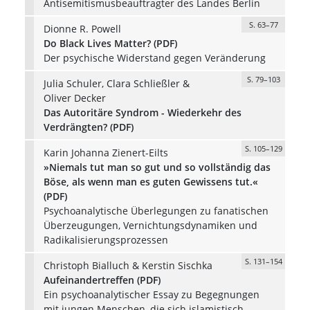
Antisemitismusbeauftragter des Landes Berlin
S. 63–77
Dionne R. Powell
Do Black Lives Matter? (PDF)
Der psychische Widerstand gegen Veränderung
S. 79–103
Julia Schuler, Clara Schließler &
Oliver Decker
Das Autoritäre Syndrom - Wiederkehr des
Verdrängten? (PDF)
S. 105–129
Karin Johanna Zienert-Eilts
»Niemals tut man so gut und so vollständig das
Böse, als wenn man es guten Gewissens tut.«
(PDF)
Psychoanalytische Überlegungen zu fanatischen
Überzeugungen, Vernichtungsdynamiken und
Radikalisierungsprozessen
S. 131–154
Christoph Bialluch & Kerstin Sischka
Aufeinandertreffen (PDF)
Ein psychoanalytischer Essay zu Begegnungen
mit jungen Menschen, die sich islamistisch