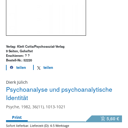
Verlag: Klett Cotta/Psychosozial-Verlag
9 Seiten, Geheftet
Erschienen: ? ?
Bestell-Nr.: 52220
teilen
teilen
Dierk Jülich
Psychoanalyse und psychoanalytische
Identität
Psyche, 1982, 36(11), 1013-1021
Print
5,60 €
Sofort lieferbar. Lieferzeit (D): 4-5 Werktage