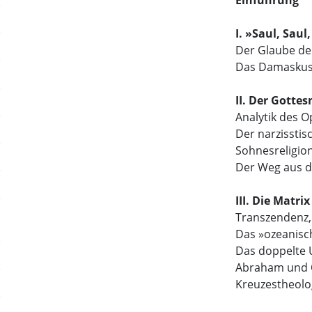
Einführung
I. »Saul, Sau
Der Glaube d
Das Damaskus-
II. Der Gott
Analytik des O
Der narzisstis
Sohnesreligio
Der Weg aus 
III. Die Matr
Transzendenz,
Das »ozeanisch
Das doppelte 
Abraham und 
Kreuzestheolo