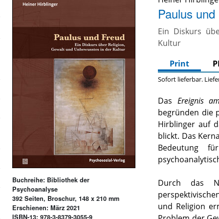
Paulus und
Ein Diskurs üb
Kultur
Print
P
Sofort lieferbar. Lief
Das
Ereignis a
begründen die p
Hirblinger auf 
blickt. Das Kern
Bedeutung fü
psychoanalytisch
Buchreihe: Bibliothek der
Durch das Na
Psychoanalyse
perspektivisch
392 Seiten, Broschur, 148 x 210 mm
und Religion e
Erschienen: März 2021
ISBN-13: 978-3-8379-3055-9
Problem der Gewa