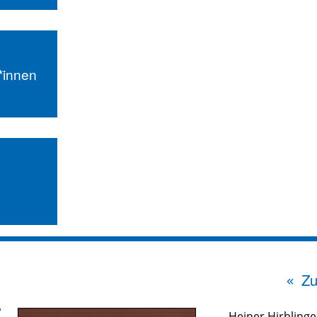
r*innen
Zu
Heiner Hirblinge