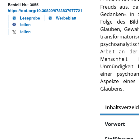
Bestell-Nr.: 3055
Freuds aus, da
https://doi.org/10.30820/9783837977721
Gedanken« in d
Leseprobe
Werbeblatt
Folge des Bild
teilen
Glauben, Gewal
teilen
transformat
psychoanalytisch
Arbeit an der
Menschheit 
Unmündigkeit. 
einer psychoan
Aspekte eines 
Glaubens.
Inhaltsverzeic
Vorwort