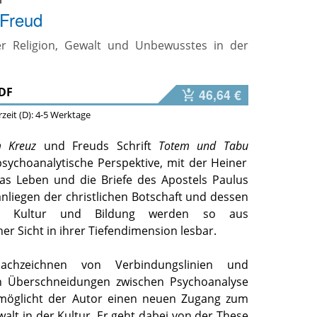
 Freud
er Religion, Gewalt und Unbewusstes in der
DF
46,64 €
erzeit (D): 4-5 Werktage
m Kreuz
und Freuds Schrift
Totem und Tabu
sychoanalytische Perspektive, mit der Heiner
das Leben und die Briefe des Apostels Paulus
anliegen der christlichen Botschaft und dessen
r Kultur und Bildung werden so aus
er Sicht in ihrer Tiefendimension lesbar.
chzeichnen von Verbindungslinien und
en Überschneidungen zwischen Psychoanalyse
rmöglicht der Autor einen neuen Zugang zum
lt in der Kultur. Er geht dabei von der These