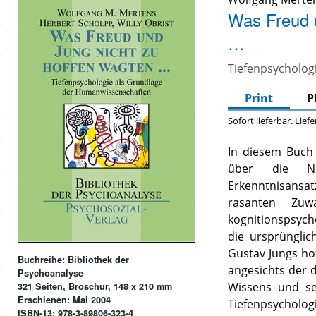
Was Freud u
…
Tiefenpsycholog
Print
P
Sofort lieferbar. Lief
In diesem Buch 
über die Not
Erkenntnisansa
rasanten Zuw
kognitionspsyc
die ursprüngli
Gustav Jungs ho
Buchreihe: Bibliothek der
angesichts der d
Psychoanalyse
Wissens und se
321 Seiten, Broschur, 148 x 210 mm
Erschienen: Mai 2004
Tiefenpsycholog
ISBN-13: 978-3-89806-323-4