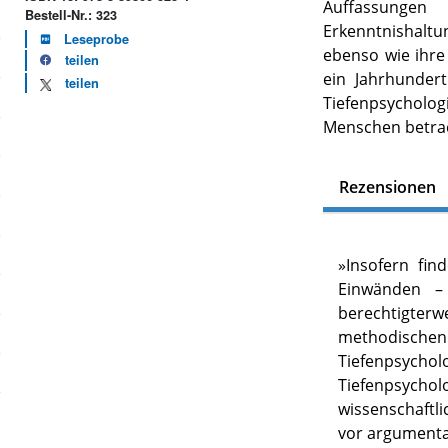
Auffassung
Bestell-Nr.: 323
Erkenntnishalt
Leseprobe
ebenso wie ihr
teilen
ein Jahrhunder
teilen
Tiefenpsychologi
Menschen betra
Rezensionen
»
Insofern fin
Einwänden –
berechtigte
methodische
Tiefenpsycho
Tiefenpsy
wissenschaftl
vor argumenta