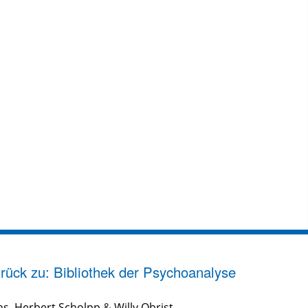
rück zu: Bibliothek der Psychoanalyse
ns
,
Herbert Scholpp
&
Willy Obrist