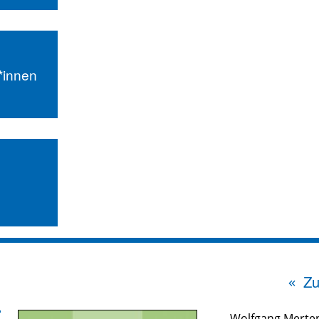
r*innen
Zu
Wolfgang Merte