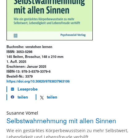
Buchreihe: verstehen lernen
ISSN: 3053-5298
145 Seiten, Broschur, 148 x 210 mm
1. Aufl. 2025
Erschienen: Januar 2025
ISBN-13: 978-3-8379-3379-6
Bestell-Nr.: 3379
https://doi.org/10.30820/9783837963106
Leseprobe
teilen
teilen
Susanne Vömel
Selbstwahrnehmung mit allen Sinnen
Wie ein gestärktes Körperbewusstsein zu mehr Selbstwert,
Lebendigkeit und Lebensfreude verhilft