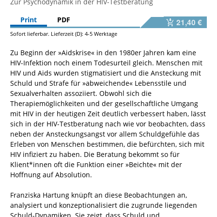
Zur Psychodynamik in der HIV-Testberatung
Print
PDF
21,40 €
Sofort lieferbar. Lieferzeit (D): 4-5 Werktage
Zu Beginn der »Aidskrise« in den 1980er Jahren kam eine
HIV-Infektion noch einem Todesurteil gleich. Menschen mit
HIV und Aids wurden stigmatisiert und die Ansteckung mit
Schuld und Strafe für »abweichende« Lebensstile und
Sexualverhalten assoziiert. Obwohl sich die
Therapiemöglichkeiten und der gesellschaftliche Umgang
mit HIV in der heutigen Zeit deutlich verbessert haben, lässt
sich in der HIV-Testberatung nach wie vor beobachten, dass
neben der Ansteckungsangst vor allem Schuldgefühle das
Erleben von Menschen bestimmen, die befürchten, sich mit
HIV infiziert zu haben. Die Beratung bekommt so für
Klient*innen oft die Funktion einer »Beichte« mit der
Hoffnung auf Absolution.
Franziska Hartung knüpft an diese Beobachtungen an,
analysiert und konzeptionalisiert die zugrunde liegenden
Schuld-Dynamiken. Sie zeigt, dass Schuld und