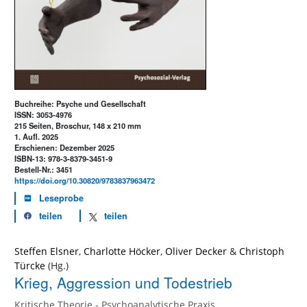
Buchreihe: Psyche und Gesellschaft
ISSN: 3053-4976
215 Seiten, Broschur, 148 x 210 mm
1. Aufl. 2025
Erschienen: Dezember 2025
ISBN-13: 978-3-8379-3451-9
Bestell-Nr.: 3451
https://doi.org/10.30820/9783837963472
Leseprobe
teilen
teilen
Steffen Elsner
,
Charlotte Höcker
,
Oliver Decker
&
Christoph
Türcke
Krieg, Aggression und Todestrieb
Kritische Theorie - Psychoanalytische Praxis