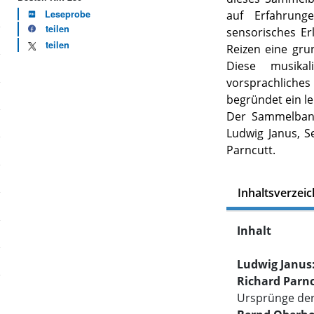
Leseprobe
auf Erfahrung
teilen
sensorisches E
teilen
Reizen eine gru
Diese musika
vorsprachlich
begründet ein l
Der Sammelband
Ludwig Janus, S
Parncutt.
Inhaltsverzeic
Inhalt
Ludwig Janus
Richard Parn
Ursprünge der