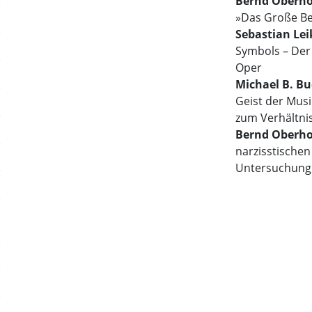
Bernd Oberho
»Das Große Be
Sebastian Lei
Symbols – De
Oper
Michael B. B
Geist der Mus
zum Verhältni
Bernd Oberho
narzisstischen
Untersuchung