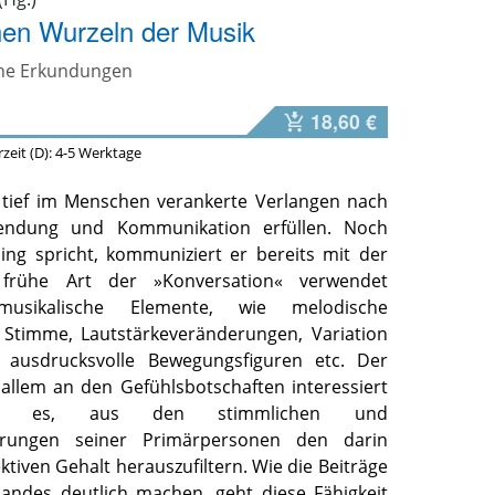
hen Wurzeln der Musik
che Erkundungen
18,60 €
erzeit (D): 4-5 Werktage
 tief im Menschen verankerte Verlangen nach
wendung und Kommunikation erfüllen. Noch
ing spricht, kommuniziert er bereits mit der
 frühe Art der »Konversation« verwendet
musikalische Elemente, wie melodische
 Stimme, Lautstärkeveränderungen, Variation
, ausdrucksvolle Bewegungsfiguren etc. Der
 allem an den Gefühlsbotschaften interessiert
ht es, aus den stimmlichen und
rungen seiner Primärpersonen den darin
ktiven Gehalt herauszufiltern. Wie die Beiträge
andes deutlich machen, geht diese Fähigkeit