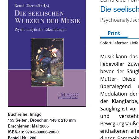
Die seelisc
Psychoanalytis
Print
Sofort lieferbar. Lief
Musik kann das
liebevoller Zu
bevor der Säugl
Mutter. Diese
überwiegend 
Modulation der
der Klangfarbe
Säugling ist vor
Buchreihe: Imago
und verste
155 Seiten, Broschur, 148 x 210 mm
Bewegungsäuße
Erschienen: Mai 2005
enthaltenen affe
ISBN-13: 978-3-89806-280-0
Bestell-Nr.: 280
dieses Sammelb