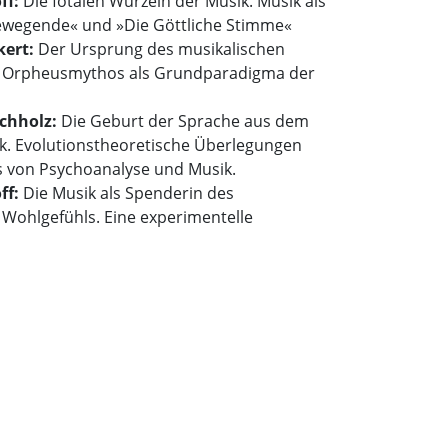
ff:
Die fötalen Wurzeln der Musik. Musik als
wegende« und »Die Göttliche Stimme«
kert:
Der Ursprung des musikalischen
r Orpheusmythos als Grundparadigma der
uchholz:
Die Geburt der Sprache aus dem
ik. Evolutionstheoretische Überlegungen
s von Psychoanalyse und Musik.
ff:
Die Musik als Spenderin des
 Wohlgefühls. Eine experimentelle