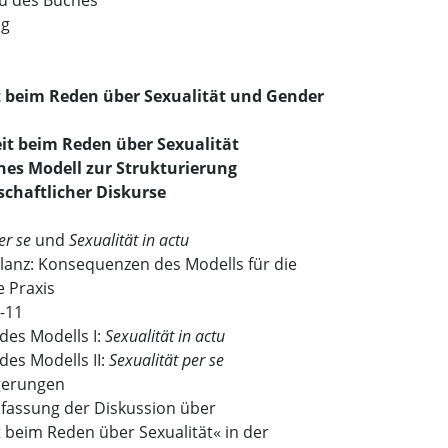
u des Buches
ng
 beim Reden über Sexualität und Gender
it beim Reden über Sexualität
hes Modell zur Strukturierung
chaftlicher Diskurse
er se
und
Sexualität in actu
lanz: Konsequenzen des Modells für die
e Praxis
D-11
 des Modells I:
Sexualität in actu
des Modells II:
Sexualität per se
lgerungen
assung der Diskussion über
 beim Reden über Sexualität« in der