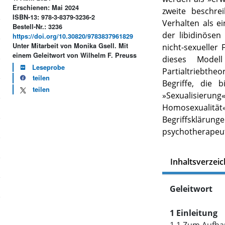
Erschienen: Mai 2024
zweite beschre
ISBN-13: 978-3-8379-3236-2
Verhalten als e
Bestell-Nr.: 3236
der libidinösen
https://doi.org/10.30820/9783837961829
Unter Mitarbeit von Monika Gsell. Mit
nicht-sexueller
einem Geleitwort von Wilhelm F. Preuss
dieses Model
Leseprobe
Partialtriebth
teilen
Begriffe, die 
teilen
»Sexualisierung
Homosexuali
Begriffsklärun
psychotherapeu
Inhaltsverzeic
Geleitwort
1 Einleitung