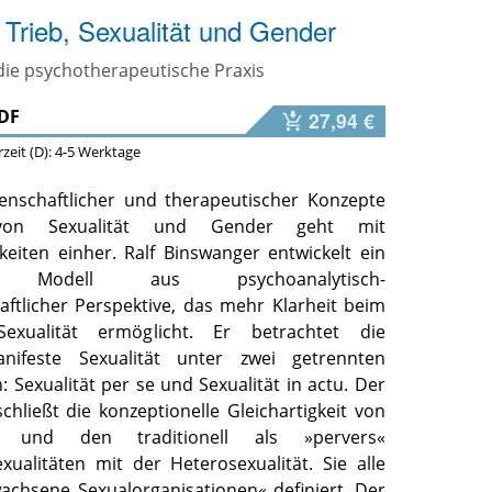
Trieb, Sexualität und Gender
die psychotherapeutische Praxis
DF
27,94 €
erzeit (D): 4-5 Werktage
ssenschaftlicher und therapeutischer Konzepte
von Sexualität und Gender geht mit
keiten einher. Ralf Binswanger entwickelt ein
es Modell aus psychoanalytisch-
aftlicher Perspektive, das mehr Klarheit beim
xualität ermöglicht. Er betrachtet die
nifeste Sexualität unter zwei getrennten
 Sexualität per se und Sexualität in actu. Der
chließt die konzeptionelle Gleichartigkeit von
ät und den traditionell als »pervers«
xualitäten mit der Heterosexualität. Sie alle
achsene Sexualorganisationen« definiert. Der