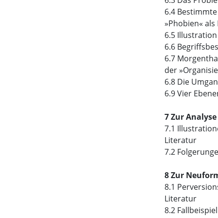
6.3 Das Probl
6.4 Bestimmte
»Phobien« als
6.5 Illustrati
6.6 Begriffsb
6.7 Morgentha
der »Organisie
6.8 Die Umgan
6.9 Vier Eben
7 Zur Analys
7.1 Illustrati
Literatur
7.2 Folgerunge
8 Zur Neuform
8.1 Perversio
Literatur
8.2 Fallbeispi