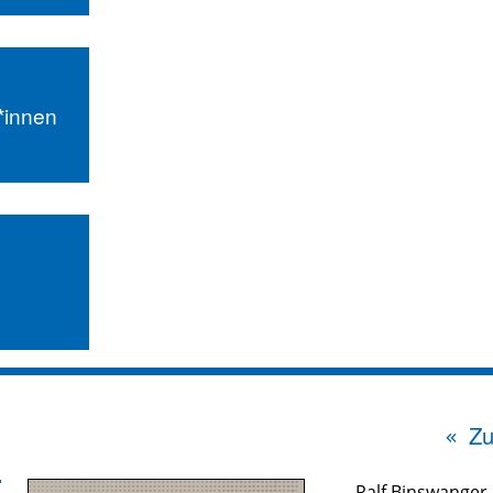
r*innen
Zu
Ralf Binswanger