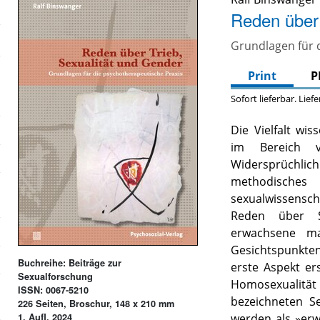
Reden über 
Grundlagen für 
Print
P
Sofort lieferbar. Lief
Die Vielfalt wi
im Bereich 
Widersprüchlich
methodisch
sexualwissensch
Reden über Se
erwachsene ma
Gesichtspunkten:
Buchreihe: Beiträge zur
erste Aspekt ers
Sexualforschung
Homosexualit
ISSN: 0067-5210
bezeichneten Se
226 Seiten, Broschur, 148 x 210 mm
1. Aufl. 2024
werden als »erw