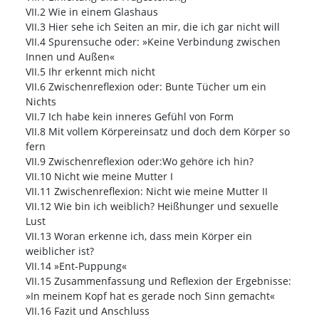
VII.2 Wie in einem Glashaus
VII.3 Hier sehe ich Seiten an mir, die ich gar nicht will
VII.4 Spurensuche oder: »Keine Verbindung zwischen
Innen und Außen«
VII.5 Ihr erkennt mich nicht
VII.6 Zwischenreflexion oder: Bunte Tücher um ein
Nichts
VII.7 Ich habe kein inneres Gefühl von Form
VII.8 Mit vollem Körpereinsatz und doch dem Körper so
fern
VII.9 Zwischenreflexion oder:Wo gehöre ich hin?
VII.10 Nicht wie meine Mutter I
VII.11 Zwischenreflexion: Nicht wie meine Mutter II
VII.12 Wie bin ich weiblich? Heißhunger und sexuelle
Lust
VII.13 Woran erkenne ich, dass mein Körper ein
weiblicher ist?
VII.14 »Ent-Puppung«
VII.15 Zusammenfassung und Reflexion der Ergebnisse:
»In meinem Kopf hat es gerade noch Sinn gemacht«
VII.16 Fazit und Anschluss