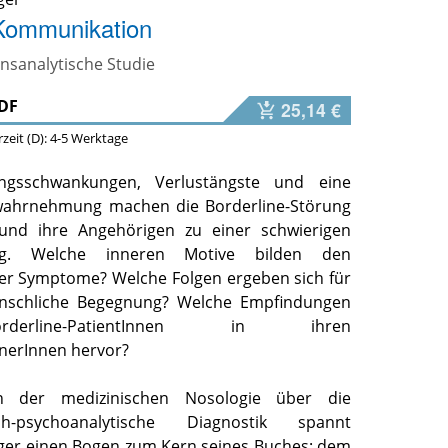
-Kommunikation
nsanalytische Studie
DF
25,14 €
erzeit (D): 4-5 Werktage
ngsschwankungen, Verlustängste und eine
twahrnehmung machen die Borderline-Störung
 und ihre Angehörigen zu einer schwierigen
ung. Welche inneren Motive bilden den
er Symptome? Welche Folgen ergeben sich für
nschliche Begegnung? Welche Empfindungen
derline-PatientInnen in ihren
tnerInnen hervor?
 der medizinischen Nosologie über die
ch-psychoanalytische Diagnostik spannt
ger einen Bogen zum Kern seines Buches: dem