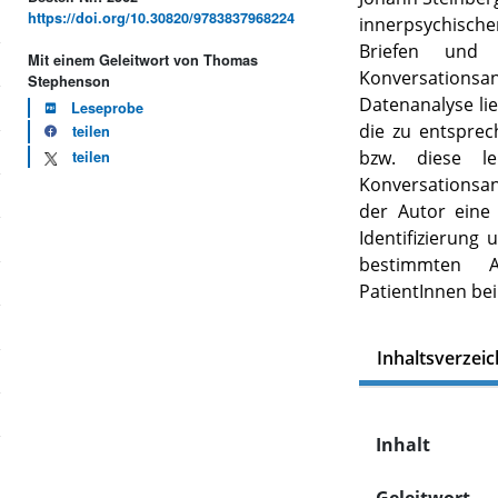
https://doi.org/10.30820/9783837968224
innerpsychischen
Briefen und 
Mit einem Geleitwort von Thomas
Konversationsana
Stephenson
Datenanalyse lie
Leseprobe
die zu entspre
teilen
bzw. diese l
teilen
Konversationsan
der Autor eine
Identifizierung 
bestimmten A
PatientInnen bei
Inhaltsverzeic
Inhalt