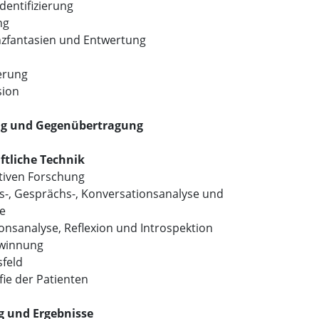
Identifizierung
ng
zfantasien und Entwertung
ierung
sion
ng und Gegenübertragung
ftliche Technik
ativen Forschung
ns-, Gesprächs-, Konversationsanalyse und
e
onsanalyse, Reflexion und Introspektion
ewinnung
sfeld
fie der Patienten
g und Ergebnisse