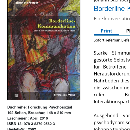
Borderline
Eine konversatio
Print
P
Sofort lieferbar. Lief
Starke Stimmu
gestörte Selbs
für Betroffene
Herausforder
Nährboden dies
die zwischenme
rufen Bor
Interaktionspar
Buchreihe: Forschung Psychosozial
192 Seiten, Broschur, 148 x 210 mm
Ausgehend von
Erschienen: April 2016
psychodynamis
ISBN-13: 978-3-8379-2562-3
Johann Steinber
Bestell-Nr.: 2562