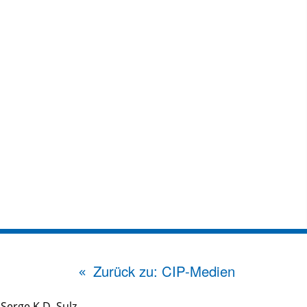
Zurück zu: CIP-Medien
&
Serge K.D. Sulz