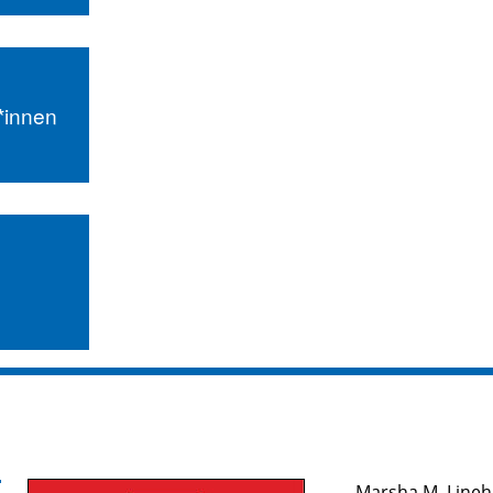
r*innen
Marsha M. Line