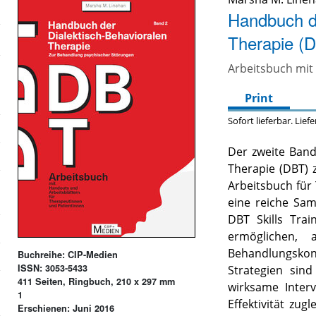
Handbuch de
Therapie (D
Arbeitsbuch mit
Print
Sofort lieferbar. Lief
Der zweite Band
Therapie (DBT) 
Arbeitsbuch für
eine reiche Sa
DBT Skills Tra
ermöglichen,
Behandlungskonz
Buchreihe: CIP-Medien
ISSN: 3053-5433
Strategien sin
411 Seiten, Ringbuch, 210 x 297 mm
wirksame Interv
1
Effektivität zug
Erschienen: Juni 2016