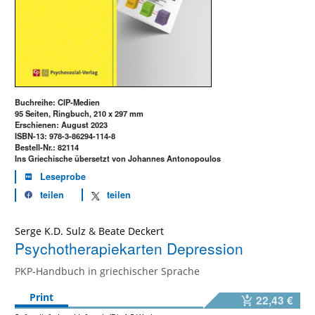
Buchreihe: CIP-Medien
95 Seiten, Ringbuch, 210 x 297 mm
Erschienen: August 2023
ISBN-13: 978-3-86294-114-8
Bestell-Nr.: 82114
Ins Griechische übersetzt von Johannes Antonopoulos
Leseprobe
teilen
teilen
Serge K.D. Sulz
&
Beate Deckert
Psychotherapiekarten Depression
PKP-Handbuch in griechischer Sprache
Print
22,43 €