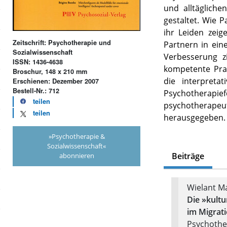
und alltägliche
gestaltet. Wie 
ihr Leiden zeig
Zeitschrift: Psychotherapie und
Partnern in ei
Sozialwissenschaft
Verbesserung zi
ISSN: 1436-4638
kompetente Pra
Broschur, 148 x 210 mm
die interpreta
Erschienen: Dezember 2007
Bestell-Nr.: 712
Psychotherapi
teilen
psychotherap
teilen
herausgegeben.
»Psychotherapie &
Sozialwissenschaft«
Beiträge
abonnieren
Wielant Ma
Die »kultu
im Migrat
Psychother