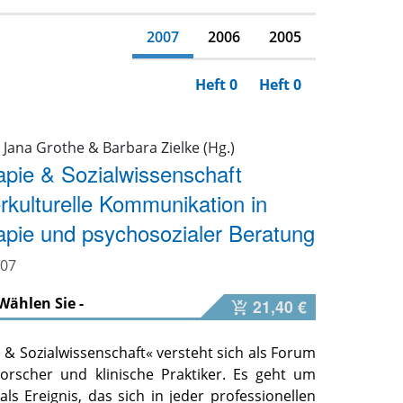
2007
2006
2005
Heft 0
Heft 0
, Jana Grothe & Barbara Zielke (Hg.)
pie & Sozialwissenschaft
erkulturelle Kommunikation in
pie und psychosozialer Beratung
007
 Wählen Sie -
21,40 €
& Sozialwissenschaft« versteht sich als Forum
 Forscher und klinische Praktiker. Es geht um
ls Ereignis, das sich in jeder professionellen