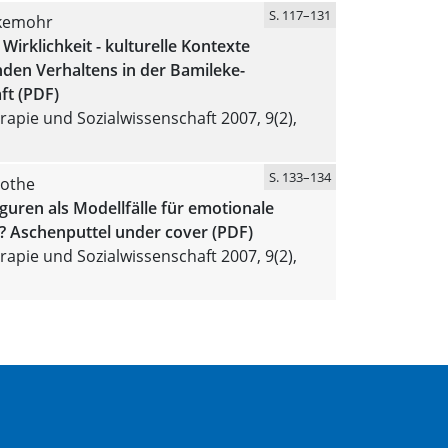
S. 117–131
kemohr
Wirklichkeit - kulturelle Kontexte
den Verhaltens in der Bamileke-
ft (PDF)
apie und Sozialwissenschaft 2007, 9(2),
S. 133–134
oothe
uren als Modellfälle für emotionale
z? Aschenputtel under cover (PDF)
apie und Sozialwissenschaft 2007, 9(2),