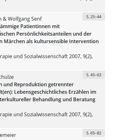
S. 25–44
m & Wolfgang Senf
tämmige Patientinnen mit
schen Persönlichkeitsanteilen und der
n Märchen als kultursensible Intervention
apie und Sozialwissenschaft 2007, 9(2),
S. 45–63
chulze
n und Reproduktion getrennter
(en): Lebensgeschichtliches Erzählen im
nterkultureller Behandlung und Beratung
apie und Sozialwissenschaft 2007, 9(2),
S. 65–82
temeier