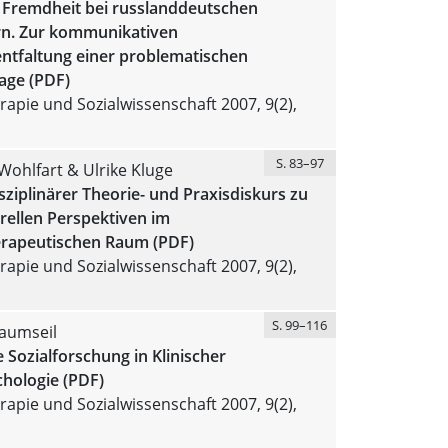
 Fremdheit bei russlanddeutschen
rn. Zur kommunikativen
ntfaltung einer problematischen
lage (PDF)
apie und Sozialwissenschaft 2007, 9(2),
S. 83–97
Wohlfart & Ulrike Kluge
isziplinärer Theorie- und Praxisdiskurs zu
rellen Perspektiven im
rapeutischen Raum (PDF)
apie und Sozialwissenschaft 2007, 9(2),
S. 99–116
aumseil
e Sozialforschung in Klinischer
chologie (PDF)
apie und Sozialwissenschaft 2007, 9(2),