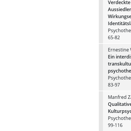
Verdeckte
Aussiedle
Wirkungse
Identitäts
Psychother
65-82
Ernestine 
Ein interd
transkultu
psychothe
Psychother
83-97
Manfred Z
Qualitativ
Kulturpsy
Psychother
99-116