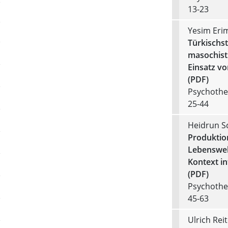
13-23
Yesim Eri
Türkischs
masochisti
Einsatz vo
(PDF)
Psychother
25-44
Heidrun S
Produktio
Lebenswelt
Kontext i
(PDF)
Psychother
45-63
Ulrich Rei