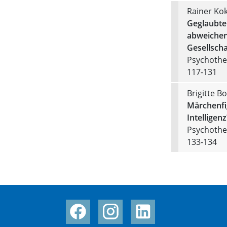
Rainer Ko
Geglaubte 
abweichen
Gesellscha
Psychother
117-131
Brigitte B
Märchenfig
Intelligen
Psychother
133-134