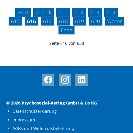
Start
Zurück
611
612
613
614
615
616
617
618
619
620
Weiter
Ende
Seite 616 von 638
© 2026 Psychosozial-Verlag GmbH & Co KG
Datenschutzerklärung
Impressum
AGBs und Widerrufsbelehrung