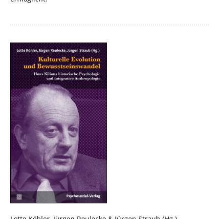
Lotte Köhler
,
Jürgen Reulecke
&
Jürgen Straub
(Hg.)