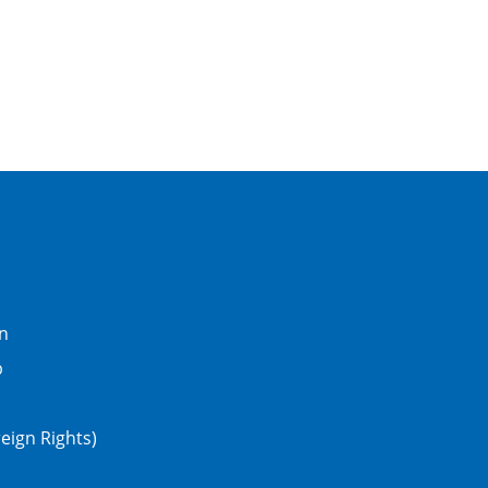
n
b
eign Rights)