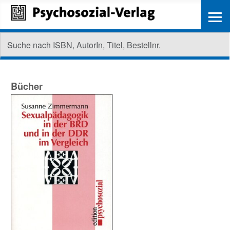
≡
Bücher