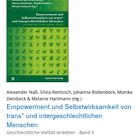
Alexander Naß
,
Silvia Rentzsch
,
Johanna Rödenbeck
,
Monika
Deinbeck
&
Melanie Hartmann
(Hg.)
Empowerment und Selbstwirksamkeit von
trans* und intergeschlechtlichen
Menschen
Geschlechtliche Vielfalt (er)leben - Band II