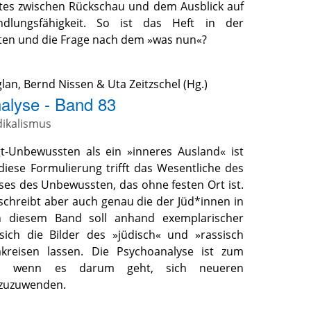
ftes zwischen Rückschau und dem Ausblick auf
ndlungsfähigkeit. So ist das Heft in der
ten und die Frage nach dem »was nun«?
glan
,
Bernd Nissen
&
Uta Zeitzschel
(Hg.)
alyse - Band 83
dikalismus
t-Unbewussten als ein »inneres Ausland« ist
iese Formulierung trifft das Wesentliche des
ses des Unbewussten, das ohne festen Ort ist.
mschreibt aber auch genau die der Jüd*innen in
n diesem Band soll anhand exemplarischer
sich die Bilder des »jüdisch« und »rassisch
kreisen lassen. Die Psychoanalyse ist zum
t, wenn es darum geht, sich neueren
 zuzuwenden.