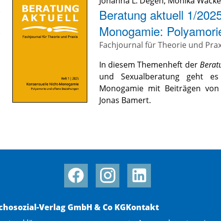
Johanna L. Degen
,
Monika Wacke
Beratung aktuell 1/202
Monogamie: Polyamorie
Fachjournal für Theorie und Prax
In diesem Themenheft der
Berat
und Sexualberatung geht es
Monogamie mit Beiträgen von 
Jonas Bamert.
chosozial-Verlag GmbH & Co KG
Kontakt