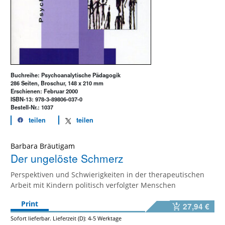
Buchreihe: Psychoanalytische Pädagogik
286 Seiten, Broschur, 148 x 210 mm
Erschienen: Februar 2000
ISBN-13: 978-3-89806-037-0
Bestell-Nr.: 1037
teilen
teilen
Barbara Bräutigam
Der ungelöste Schmerz
Perspektiven und Schwierigkeiten in der therapeutischen
Arbeit mit Kindern politisch verfolgter Menschen
Print
27,94 €
Sofort lieferbar. Lieferzeit (D): 4-5 Werktage