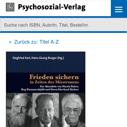
≡
Zurück zu: Titel A-Z