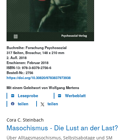
Buchreihe: Forschung Psychosozial
317 Seiten, Broschur, 148 x 210 mm
2. Aufl. 2018
Erschienen: Februar 2018
ISBN-13: 978-3-8379-2756-6
Bestell-Nr.: 2756
https://doi.org/10.30820/9783837973938
Mit einem Geleitwort von Wolfgang Mertens
Leseprobe
Werbeblatt
teilen
teilen
Cora C. Steinbach
Masochismus - Die Lust an der Last?
Über Alltagsmasochismus, Selbstsabotage und SM