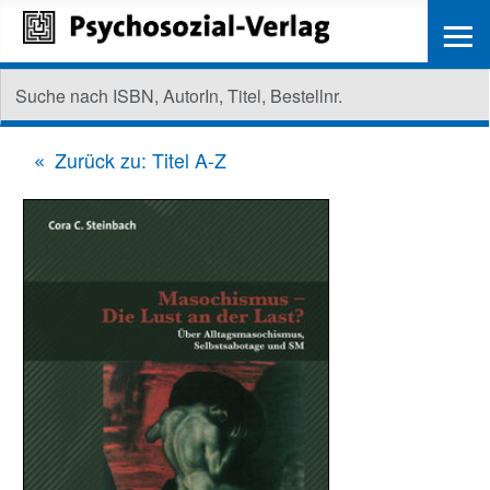
≡
Zurück zu: Titel A-Z