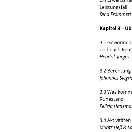
2.4 Erwerbsmi
Leistungsfall
Dina Frommert
Kapitel 3 – Ü
3.1 Gewonnene
und nach Rent
Hendrik Jürges
3.2 Berentung 
Johannes Siegri
3.3 Was kommt
Ruhestand
Felizia Hanem
3.4 Aktivitäten
Moritz Heß & L