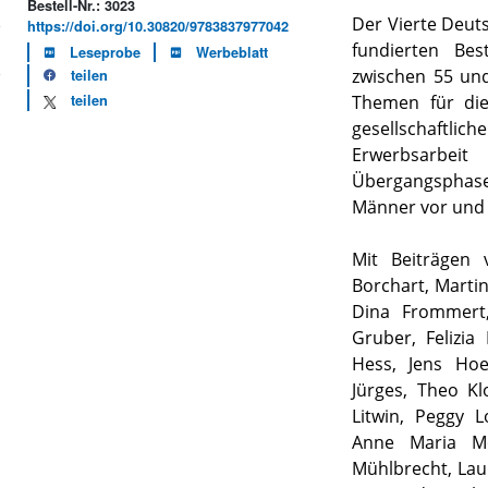
Bestell-Nr.: 3023
Der Vierte Deut
https://doi.org/10.30820/9783837977042
fundierten Be
Leseprobe
Werbeblatt
zwischen 55 und
teilen
teilen
Themen für die 
gesellschaftli
Erwerbsarbei
Übergangsphase
Männer vor und 
Mit Beiträgen 
Borchart, Martin
Dina Frommert,
Gruber, Felizi
Hess, Jens Hoe
Jürges, Theo Kl
Litwin, Peggy L
Anne Maria Möl
Mühlbrecht, Laur