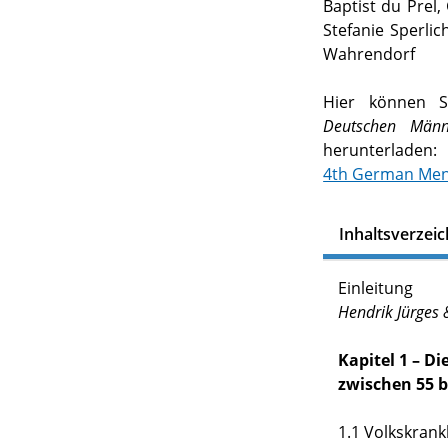
Baptist du Prel,
Stefanie Sperlic
Wahrendorf
Hier können S
Deutschen Männe
herunterladen:
4th German Men’
Inhaltsverzeic
Einleitung
Hendrik Jürges 
Kapitel 1 – D
zwischen 55 b
1.1 Volkskrank