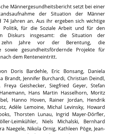
sche Männergesundheitsbericht setzt bei einer
standsaufnahme der Situation der Männer
 74 Jahren an. Aus ihr ergeben sich wichtige
Politik, für die Soziale Arbeit und für den
chen Diskurs insgesamt: die Situation der
t zehn Jahre vor der Berentung, die
 sowie gesundheitsfördernde Projekte für
nach dem Renteneintritt.
von Doris Bardehle, Eric Bonsang, Daniela
a Brandt, Jennifer Burchardi, Christian Deindl,
 Freya Geishecker, Siegfried Geyer, Stefan
a Hanemann, Hans Martin Hasselhorn, Moritz
bel, Hanno Hoven, Rainer Jordan, Hendrik
otz, Adèle Lemoine, Michal Levinsky, Howard
ooks, Thorsten Lunau, Ingrid Mayer-Dörfler,
ler-Leimkühler, Niels Michalski, Bernhard
a Naegele, Nikola Ornig, Kathleen Pöge, Jean-