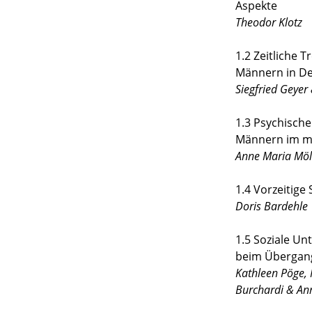
Aspekte
Theodor Klotz
1.2 Zeitliche 
Männern in D
Siegfried Geyer 
1.3 Psychisch
Männern im mi
Anne Maria Möl
1.4 Vorzeitige 
Doris Bardehle
1.5 Soziale U
beim Übergan
Kathleen Pöge, N
Burchardi & An