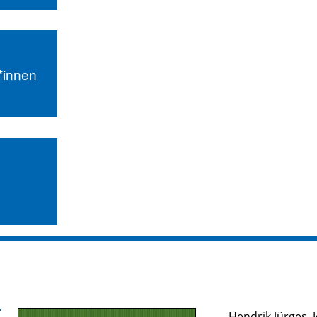
r*innen
Hendrik Jürges
,