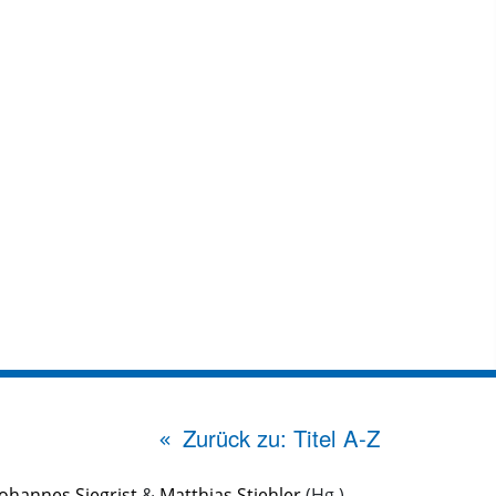
Zurück zu: Titel A-Z
Johannes Siegrist
&
Matthias Stiehler