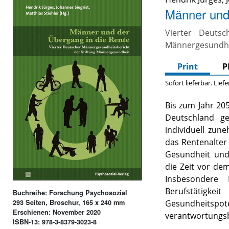
Männer und
Vierter Deutsc
Männergesundh
Print
P
Sofort lieferbar. Lief
Bis zum Jahr 205
Deutschland ge
individuell zu
das Rentenalter
Gesundheit und 
die Zeit vor de
Insbesondere
Berufstätigkei
Buchreihe: Forschung Psychosozial
293 Seiten, Broschur, 165 x 240 mm
Gesundheitsp
Erschienen: November 2020
verantwortungs
ISBN-13: 978-3-8379-3023-8