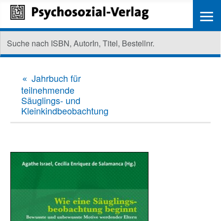
≡
Jahrbuch für
teilnehmende
Säuglings- und
Kleinkindbeobachtung