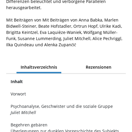
Differenzen beleuchtet und verborgene Parallelen
herausgearbeitet.
Mit Beiträgen von Mit Beiträgen von Anna Babka, Marlen
Bidwell-Steiner, Beate Hofstadler, Ortrun Hopf, Ulrike Kadi,
Brigitta Keintzel, Eva Laquièze-Waniek, Wolfgang Müller-
Funk, Susanne Lummerding, Juliet Mitchell, Alice Pechriggl,
Ilka Quindeau und Alenka Zupan
i
č
č
Inhaltsverzeichnis
Rezensionen
Inhalt
Vorwort
Psychoanalyse, Geschwister und die soziale Gruppe
Juliet Mitchell
Begehren gebären
Überlegungen zur dunklen Vorgeschichte des Subjekts