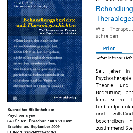
Behandlung
Therapiege
Wie Therapeu
schreiben
Print
Sofort lieferbar. Lief
Seit jeher in
Psychotherapie
Theorie und 
Bedeutung, an
literarischen
tonbandprotoko
Buchreihe: Bibliothek der
und vollständ
Psychoanalyse
beschreiben i
340 Seiten, Broschur, 148 x 210 mm
Erschienen: September 2009
zustimmend Stel
ISBN-13: 978-3-8379-2016-1