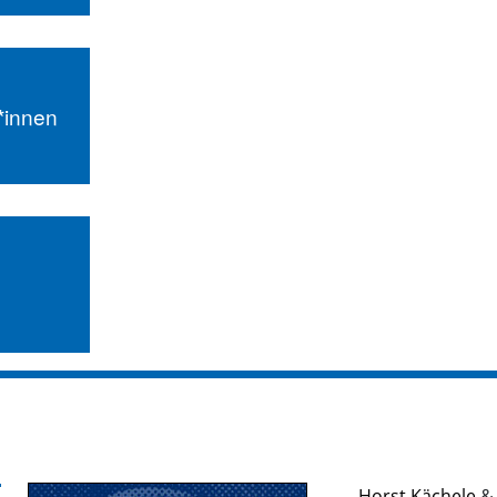
r*innen
Horst Kächele