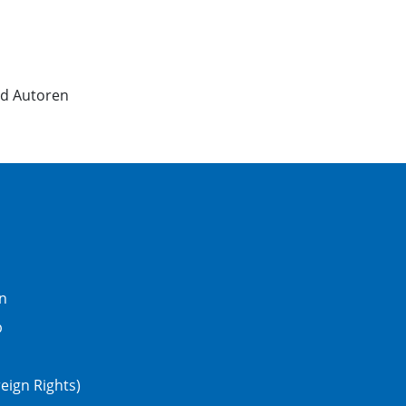
nd Autoren
n
b
eign Rights)