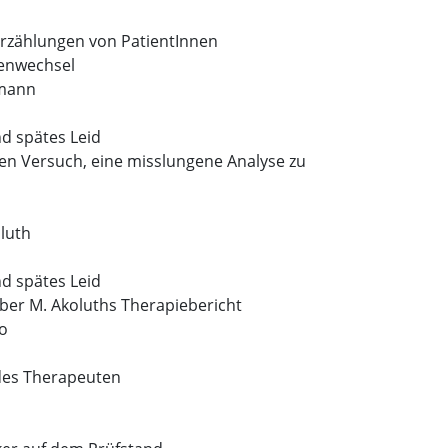
Erzählungen von PatientInnen
venwechsel
mann
 spätes Leid
den Versuch, eine misslungene Analyse zu
luth
 spätes Leid
er M. Akoluths Therapiebericht
o
des Therapeuten