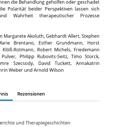
hnen die Behandlung geholfen oder geschadet
die Polarität beider Perspektiven lassen sich
 und Wahrheit therapeutischer Prozesse
n Margarete Akoluth, Gebhardt Allert, Stephen
 Marie Brentano, Esther Grundmann, Horst
th Klöß-Rotmann, Robert Michels, Friedemann
 Pulver, Philipp Rubovits-Seitz, Timo Storck,
Imre Szecsody, David Tuckett, Annakatrin
thrin Weber und Arnold Wilson
hnis
Rezensionen
richte und Therapiegeschichten