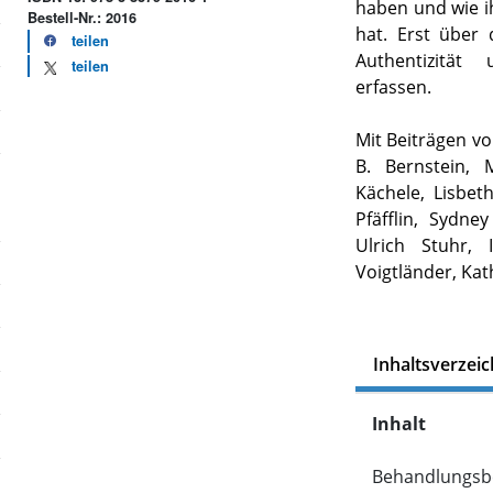
haben und wie i
Bestell-Nr.: 2016
hat. Erst über 
teilen
Authentizität
teilen
erfassen.
Mit Beiträgen vo
B. Bernstein,
Kächele, Lisbe
Pfäfflin, Sydney
Ulrich Stuhr, 
Voigtländer, Ka
Inhaltsverzeic
Inhalt
Behandlungsbe