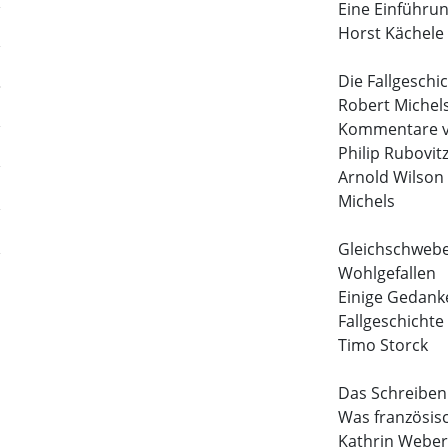
Eine Einführu
Horst Kächele
Die Fallgeschi
Robert Michel
Kommentare vo
Philip Rubovit
Arnold Wilson
Michels
Gleichschwebe
Wohlgefallen
Einige Gedank
Fallgeschichte
Timo Storck
Das Schreiben 
Was französisc
Kathrin Webe