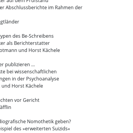
ker auf dem Prüfstand
der Abschlussberichte im Rahmen der
igtländer
ypen des Be-Schreibens
er als Berichterstatter
Rotmann und Horst Kächele
er publizieren …
te bei wissenschaftlichen
ungen in der Psychoanalyse
t und Horst Kächele
chten vor Gericht
fflin
idiografische Nomothetik geben?
ispiel des »erweiterten Suizids«