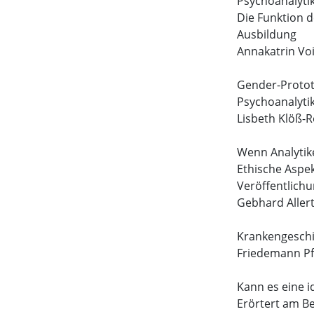
Psychoanalyti
Die Funktion 
Ausbildung
Annakatrin Vo
Gender-Protot
Psychoanalytik
Lisbeth Klöß-
Wenn Analytik
Ethische Aspek
Veröffentlich
Gebhard Aller
Krankengeschi
Friedemann Pfä
Kann es eine 
Erörtert am Be