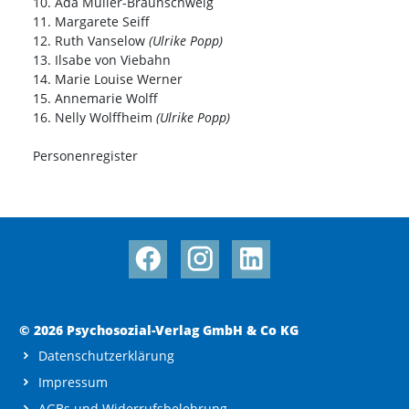
10. Ada Müller-Braunschweig
11. Margarete Seiff
12. Ruth Vanselow
(Ulrike Popp)
13. Ilsabe von Viebahn
14. Marie Louise Werner
15. Annemarie Wolff
16. Nelly Wolffheim
(Ulrike Popp)
Personenregister
© 2026 Psychosozial-Verlag GmbH & Co KG
Datenschutzerklärung
Impressum
AGBs und Widerrufsbelehrung