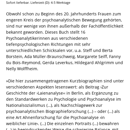
Sofort lieferbar. Lieferzeit (D): 4-5 Werktage
Obwohl schon zu Beginn des 20. Jahrhunderts Frauen zum
engeren Kreis der psychoanalytischen Bewegung gehörten,
sind nur wenige von ihnen außerhalb der Fachöffentlichkeit
bekannt geworden. Dieses Buch stellt 16
Psychoanalytikerinnen aus verschiedenen
tiefenpsychologischen Richtungen mit sehr
unterschiedlichen Schicksalen vor, u.a. Steff und Berta
Borstein, Ada Müller-Braunschweig, Margarete Seiff, Fanny
du Bois-Reymond, Gerda Leverkus, Hildegard Ahlgrimm und
Nelly Wolffheim.
»Die hier zusammengetragenen Kurzbiographien sind unter
verschiedenen Aspekten lesenswert: als Beitrag ›Zur
Geschichte der ›Laienanalyse‹‹ in Berlin, als Ergänzung zu
den Standardwerken zu Psychologie und Psychoanalyse im
Nationalsozialismus (…), als Nachschlagewerk zur
psychoanalytischen Biographieforschung (…) – oder (…) als
eine Art Ahnenforschung für die Psychoanalyse ›in
weiblicher Linie‹. (…) Die einzelnen Portraits (…) bewahren
(…) in beeindruckender Weise die schwierige Balance, mit