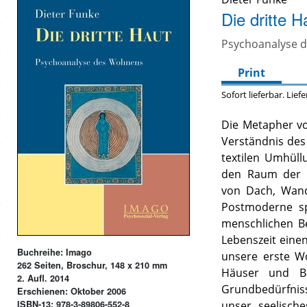
Die dritte H
Psychoanalyse 
Print
Sofort lieferbar. Lief
Die Metapher vo
Verständnis des 
textilen Umhül
den Raum der K
von Dach, Wand
Postmoderne sp
menschlichen B
Lebenszeit eine
Buchreihe: Imago
unsere erste W
262 Seiten, Broschur, 148 x 210 mm
Häuser und Ba
2. Aufl. 2014
Grundbedürfniss
Erschienen: Oktober 2006
ISBN-13: 978-3-89806-552-8
unser seelisch