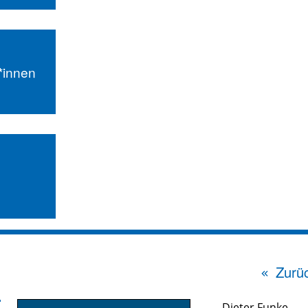
r*innen
Zurüc
Dieter Funke