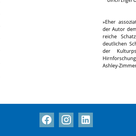
Ulrich Engel 
»
Eher assoziat
der Autor dem
reiche Schat
deutlichen Sc
der Kulturp
Hirnforschun
Ashley-Zimmer