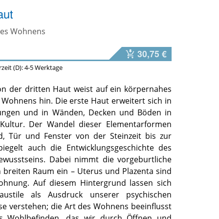
aut
des Wohnens
30,75 €
erzeit (D): 4-5 Werktage
n der dritten Haut weist auf ein körpernahes
Wohnens hin. Die erste Haut erweitert sich in
lungen und in Wänden, Decken und Böden in
ultur. Der Wandel dieser Elementarformen
, Tür und Fenster von der Steinzeit bis zur
iegelt auch die Entwicklungsgeschichte des
ewusstseins. Dabei nimmt die vorgeburtliche
n breiten Raum ein – Uterus und Plazenta sind
ohnung. Auf diesem Hintergrund lassen sich
ustile als Ausdruck unserer psychischen
e verstehen; die Art des Wohnens beeinflusst
es Wohlbefinden, das wir durch Öffnen und