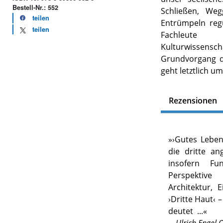
Bestell-Nr.: 552
Schließen, W
teilen
Entrümpeln reg
teilen
Fachleute w
Kulturwissens
Grundvorgang d
geht letztlich 
Rezensionen
»
›Gutes Leben
die dritte an
insofern Fun
Perspektiv
Architektur, E
›Dritte Haut‹ 
deutet
...«