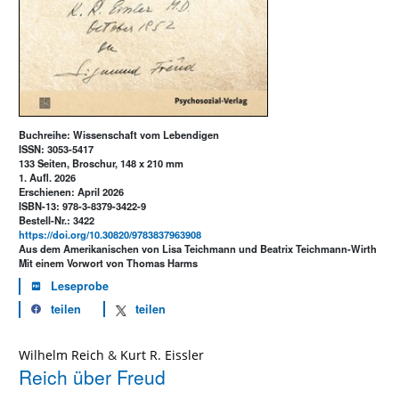
Buchreihe: Wissenschaft vom Lebendigen
ISSN: 3053-5417
133 Seiten, Broschur, 148 x 210 mm
1. Aufl. 2026
Erschienen: April 2026
ISBN-13: 978-3-8379-3422-9
Bestell-Nr.: 3422
https://doi.org/10.30820/9783837963908
Aus dem Amerikanischen von Lisa Teichmann und Beatrix Teichmann-Wirth
Mit einem Vorwort von Thomas Harms
Leseprobe
teilen
teilen
Wilhelm Reich
&
Kurt R. Eissler
Reich über Freud