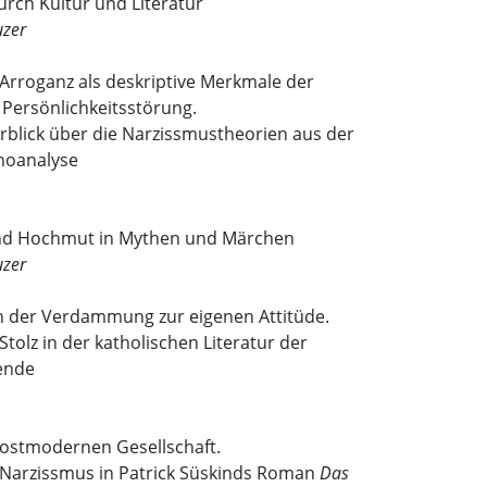
durch Kultur und Literatur
uzer
rroganz als deskriptive Merkmale der
 Persönlichkeitsstörung.
rblick über die Narzissmustheorien aus der
choanalyse
nd Hochmut in Mythen und Märchen
uzer
n der Verdammung zur eigenen Attitüde.
olz in der katholischen Literatur der
ende
postmodernen Gesellschaft.
arzissmus in Patrick Süskinds Roman
Das