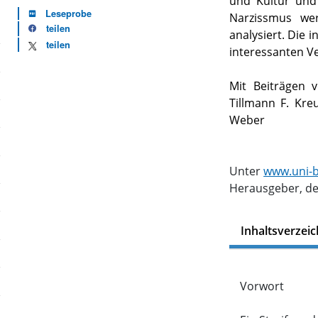
und Kultur und
Leseprobe
Narzissmus we
teilen
analysiert. Die 
teilen
interessanten Ve
Mit Beiträgen 
Tillmann F. Kre
Weber
Unter
www.uni-b
Herausgeber, de
Inhaltsverzeic
Vorwort