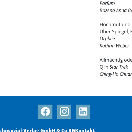
Parfum
Bozena Anna B
Hochmut und S
Über Spiegel,
Orphée
Kathrin Weber
Allmächtig od
Q in
Star Trek
Ching-Ho Chua
chosozial-Verlag GmbH & Co KG
Kontakt