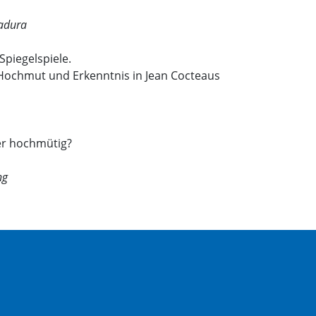
adura
piegelspiele.
 Hochmut und Erkenntnis in Jean Cocteaus
er hochmütig?
ng