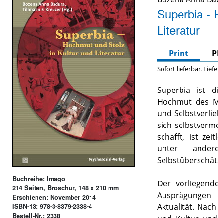
Superbia - 
Literatur
Print
P
Sofort lieferbar. Lief
Superbia ist 
Hochmut des Me
und Selbstverlie
sich selbstverm
schafft, ist ze
unter ander
Selbstüberschät
Buchreihe: Imago
Der vorliegend
214 Seiten, Broschur, 148 x 210 mm
Ausprägungen 
Erschienen: November 2014
Aktualität. Nach
ISBN-13: 978-3-8379-2338-4
Bestell-Nr.: 2338