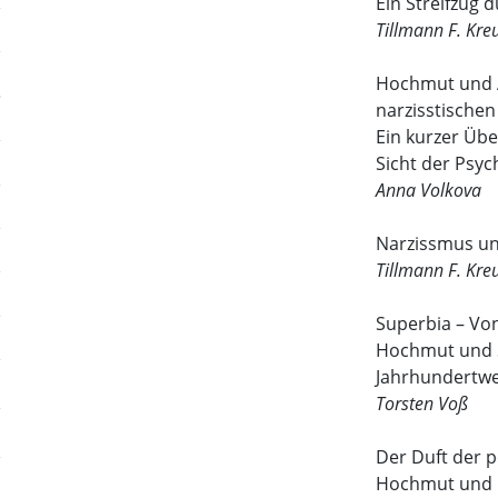
Ein Streifzug 
Tillmann F. Kre
Hochmut und A
narzisstischen
Ein kurzer Übe
Sicht der Psy
Anna Volkova
Narzissmus u
Tillmann F. Kre
Superbia – Vo
Hochmut und St
Jahrhundertw
Torsten Voß
Der Duft der 
Hochmut und N