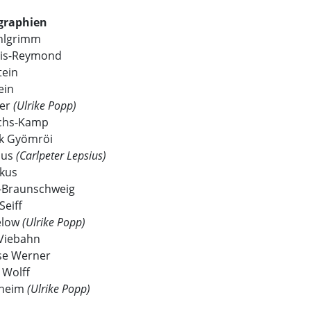
graphien
Ahlgrimm
ois-Reymond
tein
ein
ler
(Ulrike Popp)
uchs-Kamp
yk Gyömröi
ius
(Carlpeter Lepsius)
rkus
r-Braunschweig
Seiff
elow
(Ulrike Popp)
 Viebahn
ise Werner
 Wolff
fheim
(Ulrike Popp)