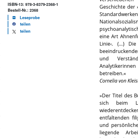
ISBN-13: 978-3-8379-2368-1
Geschichte der ›
Bestell-Nr.: 2368
Standardwerke
Leseprobe
Nationalsozi
teilen
psychoanalytis
teilen
eine Art Ahnenf
Linie‹. (…) Di
beeindruckende
und Verstän
Analytikerinn
betreiben.«
Cornelia von Kleis
»Der Titel des B
sich beim Le
wiederentdecken 
entfaltenden fi
und persönlich
liegende Arbe