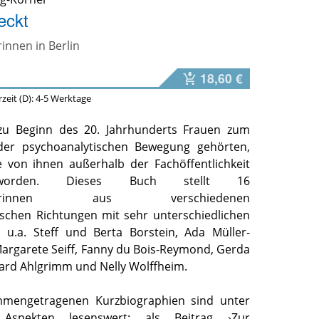
eckt
innen in Berlin
18,60 €
erzeit (D): 4-5 Werktage
u Beginn des 20. Jahrhunderts Frauen zum
der psychoanalytischen Bewegung gehörten,
 von ihnen außerhalb der Fachöffentlichkeit
worden. Dieses Buch stellt 16
ytikerinnen aus verschiedenen
ischen Richtungen mit sehr unterschiedlichen
, u.a. Steff und Berta Borstein, Ada Müller-
argarete Seiff, Fanny du Bois-Reymond, Gerda
gard Ahlgrimm und Nelly Wolffheim.
mmengetragenen Kurzbiographien sind unter
 Aspekten lesenswert: als Beitrag ›Zur