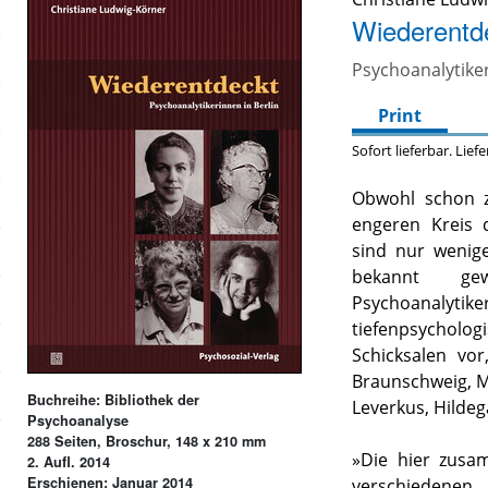
Wiederentd
Psychoanalytiker
Print
Sofort lieferbar. Lief
Obwohl schon z
engeren Kreis 
sind nur wenige
bekannt ge
Psychoanal
tiefenpsycholog
Schicksalen vor
Braunschweig, M
Buchreihe: Bibliothek der
Leverkus, Hilde
Psychoanalyse
288 Seiten, Broschur, 148 x 210 mm
»Die hier zusa
2. Aufl. 2014
Erschienen: Januar 2014
verschiedenen