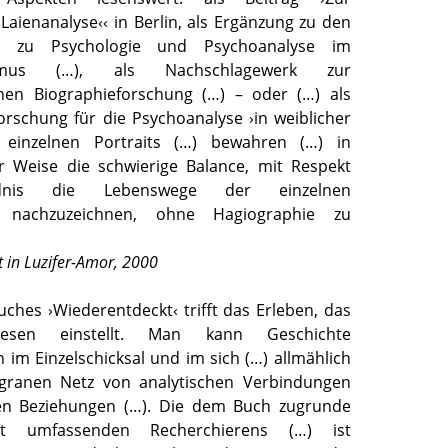
Laienanalyse‹‹ in Berlin, als Ergänzung zu den
n zu Psychologie und Psychoanalyse im
alismus (…), als Nachschlagewerk zur
chen Biographieforschung (…) – oder (…) als
orschung für die Psychoanalyse ›in weiblicher
e einzelnen Portraits (…) bewahren (…) in
r Weise die schwierige Balance, mit Respekt
dnis die Lebenswege der einzelnen
en nachzuzeichnen, ohne Hagiographie zu
t in Luzifer-Amor, 2000
uches ›Wiederentdeckt‹ trifft das Erleben, das
sen einstellt. Man kann Geschichte
im Einzelschicksal und im sich (…) allmählich
ligranen Netz von analytischen Verbindungen
en Beziehungen (…). Die dem Buch zugrunde
it umfassenden Recherchierens (…) ist