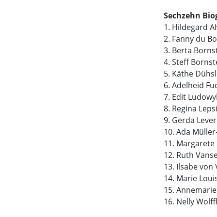
Sechzehn Bio
1. Hildegard 
2. Fanny du B
3. Berta Borns
4. Steff Bornst
5. Käthe Dühs
6. Adelheid F
7. Edit Ludow
8. Regina Leps
9. Gerda Leve
10. Ada Mülle
11. Margarete 
12. Ruth Vans
13. Ilsabe von
14. Marie Lou
15. Annemarie
16. Nelly Wolf