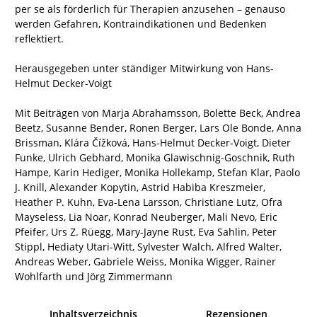
per se als förderlich für Therapien anzusehen – genauso
werden Gefahren, Kontraindikationen und Bedenken
reflektiert.
Herausgegeben unter ständiger Mitwirkung von Hans-
Helmut Decker-Voigt
Mit Beiträgen von Marja Abrahamsson, Bolette Beck, Andrea
Beetz, Susanne Bender, Ronen Berger, Lars Ole Bonde, Anna
Brissman, Klára Čížková, Hans-Helmut Decker-Voigt, Dieter
Funke, Ulrich Gebhard, Monika Glawischnig-Goschnik, Ruth
Hampe, Karin Hediger, Monika Hollekamp, Stefan Klar, Paolo
J. Knill, Alexander Kopytin, Astrid Habiba Kreszmeier,
Heather P. Kuhn, Eva-Lena Larsson, Christiane Lutz, Ofra
Mayseless, Lia Noar, Konrad Neuberger, Mali Nevo, Eric
Pfeifer, Urs Z. Rüegg, Mary-Jayne Rust, Eva Sahlin, Peter
Stippl, Hediaty Utari-Witt, Sylvester Walch, Alfred Walter,
Andreas Weber, Gabriele Weiss, Monika Wigger, Rainer
Wohlfarth und Jörg Zimmermann
Inhaltsverzeichnis
Rezensionen