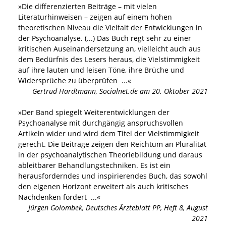
»
Die differenzierten Beiträge – mit vielen
Literaturhinweisen – zeigen auf einem hohen
theoretischen Niveau die Vielfalt der Entwicklungen in
der Psychoanalyse. (...) Das Buch regt sehr zu einer
kritischen Auseinandersetzung an, vielleicht auch aus
dem Bedürfnis des Lesers heraus, die Vielstimmigkeit
auf ihre lauten und leisen Töne, ihre Brüche und
Widersprüche zu überprüfen
...«
Gertrud Hardtmann
,
Socialnet.de am 20. Oktober 2021
»
Der Band spiegelt Weiterentwicklungen der
Psychoanalyse mit durchgängig anspruchsvollen
Artikeln wider und wird dem Titel der Vielstimmigkeit
gerecht. Die Beiträge zeigen den Reichtum an Pluralität
in der psychoanalytischen Theoriebildung und daraus
ab­leitbarer Behandlungstechniken. Es ist ein
herausforderndes und inspirierendes Buch, das sowohl
den eigenen Horizont erweitert als auch kritisches
Nachdenken fördert
...«
Jürgen Golombek
,
Deutsches Ärzteblatt PP, Heft 8, August
2021