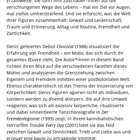
Erzählweise. Sie führt ihre Zuschauer*innen auf die
verschlungenen Wege des Lebens – mal ein Ziel vor Augen,
mal ziellos umherstreifend. Und sie erforscht, was die Welt
ihrer Figuren zusammenhält: Gewalt und Leidenschaft,
Traum und Erinnerung, Alltag und Routine, Fremdheit und
Zärtlichkeit.
Denis’ gefeiertes Debüt
Chocolat
(1988) visualisiert die
Erfahrung von Fremdheit – ein Motiv, das sich durch ihr
gesamtes Œuvre zieht. Die Autor*innen in diesem Band
richten ihren Blick auf die verschiedenen Facetten dieses
Motivs und analysieren die Grenzziehung zwischen
Eigenem und Fremdem inmitten einer postkolonialen Welt.
Ebenso charakteristisch ist das Thema der Inszenierung von
Körperlichkeit: Denis’ Figuren agieren nicht als Individuen,
sondern werden zu (Fremd-)Körpern, die auf ihre Umwelt
reagieren, was sich als exzessiv körperliche, ritualisierte
und dabei sinnentleerte Tanzchoreografie in
Der
Fremdenlegionär
(1999) zeigt. In ihrem kannibalistischen
Horrorfilm
Trouble Every Day
(2001) lotet sie das Feld
zwischen Gewalt und Sinnlichkeit, Trieb und Liebe aus und
erzeugt eine kaum zu ertragende Intimität.