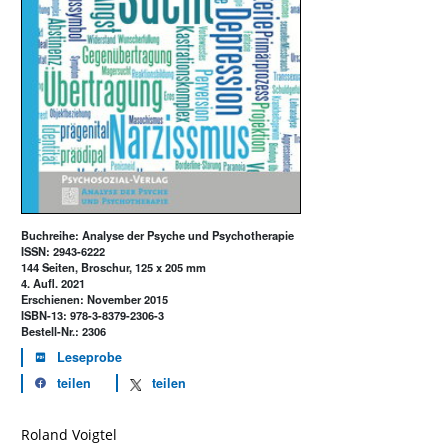
Buchreihe: Analyse der Psyche und Psychotherapie
ISSN: 2943-6222
144 Seiten, Broschur, 125 x 205 mm
4. Aufl. 2021
Erschienen: November 2015
ISBN-13: 978-3-8379-2306-3
Bestell-Nr.: 2306
Leseprobe
teilen
teilen
Roland Voigtel