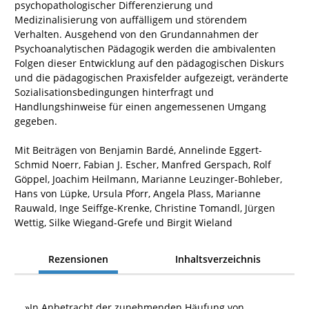
psychopathologischer Differenzierung und
Medizinalisierung von auffälligem und störendem
Verhalten. Ausgehend von den Grundannahmen der
Psychoanalytischen Pädagogik werden die ambivalenten
Folgen dieser Entwicklung auf den pädagogischen Diskurs
und die pädagogischen Praxisfelder aufgezeigt, veränderte
Sozialisationsbedingungen hinterfragt und
Handlungshinweise für einen angemessenen Umgang
gegeben.
Mit Beiträgen von Benjamin Bardé, Annelinde Eggert-
Schmid Noerr, Fabian J. Escher, Manfred Gerspach, Rolf
Göppel, Joachim Heilmann, Marianne Leuzinger-Bohleber,
Hans von Lüpke, Ursula Pforr, Angela Plass, Marianne
Rauwald, Inge Seiffge-Krenke, Christine Tomandl, Jürgen
Wettig, Silke Wiegand-Grefe und Birgit Wieland
Rezensionen
Inhaltsverzeichnis
»
In Anbetracht der zunehmenden Häufung von